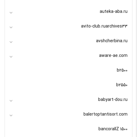
auteka-aba.ru
avito-club.ruarchives33
avshcherbina.ru
aware-ae.com
b2500
b2550
babyart-dou.ru
balertoptantisort.com
bancorallZ 1500