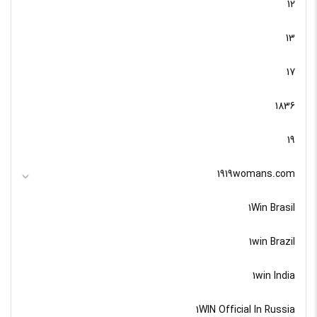
12
13
17
1836
19
1919womans.com
1Win Brasil
1win Brazil
1win India
1WIN Official In Russia