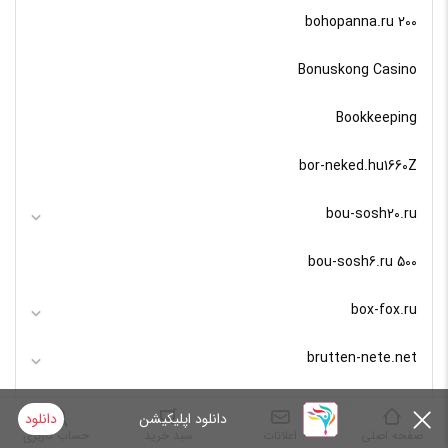
bohopanna.ru 200
Bonuskong Casino
Bookkeeping
bor-neked.hu1660Z
bou-sosh20.ru
bou-sosh6.ru 500
box-fox.ru
brutten-nete.net
bulvarveteriner.com
دانلود اپلیکیشن
دانلود
صفحه اصلی
اعلانات
سبد خرید
حساب کاربری