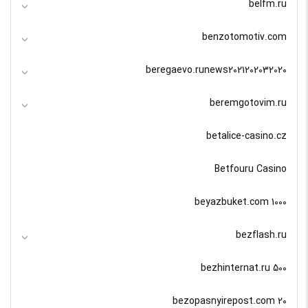
belfm.ru
benzotomotiv.com
beregaevo.runews2021202032020
beremgotovim.ru
betalice-casino.cz
Betfouru Casino
beyazbuket.com 1000
bezflash.ru
bezhinternat.ru 500
bezopasnyirepost.com 20