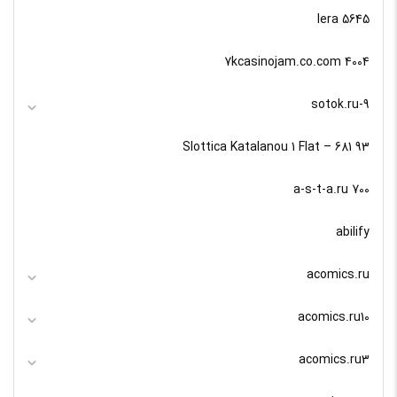
5645 lera
7kcasinojam.co.com 4004
9-sotok.ru
93 Slottica Katalanou 1 Flat – 681
a-s-t-a.ru 700
abilify
acomics.ru
acomics.ru10
acomics.ru3