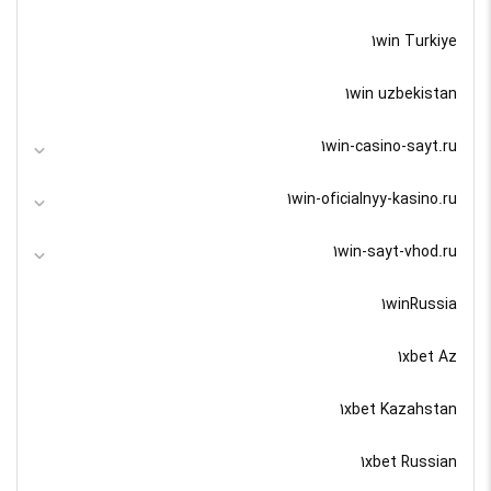
1win Turkiye
1win uzbekistan
1win-casino-sayt.ru
1win-oficialnyy-kasino.ru
1win-sayt-vhod.ru
1winRussia
1xbet Az
1xbet Kazahstan
1xbet Russian