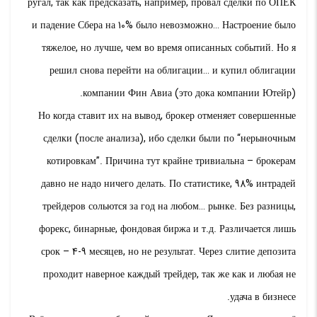
ругал, так как предсказать, например, провал сделки по ОПЕК
и падение Сбера на 10% было невозможно… Настроение было
тяжелое, но лучше, чем во время описанных событий. Но я
решил снова перейти на облигации… и купил облигации
компании Фин Авиа (это дока компании Ютейр).
Но когда ставит их на вывод, брокер отменяет совершенные
сделки (после анализа), ибо сделки были по “нерыночным
котировкам”. Причина тут крайне тривиальна – брокерам
давно не надо ничего делать. По статистике, 98% интрадей
трейдеров сольются за год на любом… рынке. Без разницы,
форекс, бинарные, фондовая биржа и т.д. Различается лишь
срок – 4-9 месяцев, но не результат. Через слитие депозита
проходит наверное каждый трейдер, так же как и любая не
удача в бизнесе.