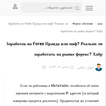
ورود به
خانه
/
Форекс обучение
/
Заработок на Forex Правда или миф? Реально ли
заработать на рынке форекс? Хабр
Заработок на Forex Правда или миф? Реально ли
заработать на рынке форекс? Хабр
دسامبر 12, 2023
سهیل صفایی
Если ты работаешь в Metatrader, позаботься об очень
хорошем интернете с выделенным IP адресом (за который
наверняка придется доплатить). Продвинутые же установят