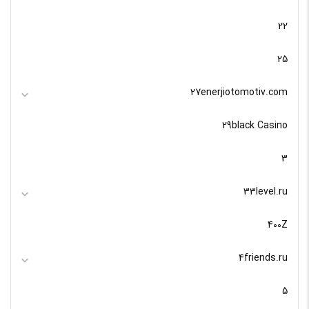
22
25
27enerjiotomotiv.com
29black Casino
3
33level.ru
400Z
4friends.ru
5