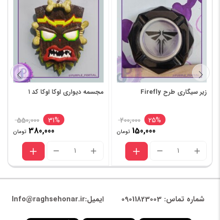
زیر سیگاری طرح Firefly
مجسمه دیواری اوکا اوکا کد ۱
550,000
31%
200,000
25%
380,000
150,000
تومان
تومان
شماره تماس: 09011823003
ایمیل:Info@raghsehonar.ir