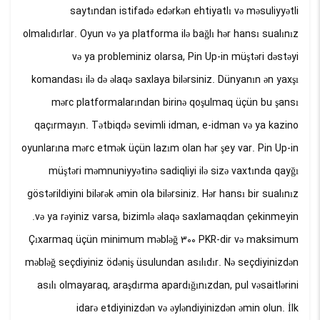
saytından istifadə edərkən ehtiyatlı və məsuliyyətli
olmalıdırlar. Oyun və ya platforma ilə bağlı hər hansı sualınız
və ya probleminiz olarsa, Pin Up-in müştəri dəstəyi
komandası ilə də əlaqə saxlaya bilərsiniz. Dünyanın ən yaxşı
mərc platformalarından birinə qoşulmaq üçün bu şansı
qaçırmayın. Tətbiqdə sevimli idman, e-idman və ya kazino
oyunlarına mərc etmək üçün lazım olan hər şey var. Pin Up-in
müştəri məmnuniyyətinə sadiqliyi ilə sizə vaxtında qayğı
göstərildiyini bilərək əmin ola bilərsiniz. Hər hansı bir sualınız
və ya rəyiniz varsa, bizimlə əlaqə saxlamaqdan çekinmeyin.
Çıxarmaq üçün minimum məbləğ 300 PKR-dir və maksimum
məbləğ seçdiyiniz ödəniş üsulundan asılıdır. Nə seçdiyinizdən
asılı olmayaraq, araşdırma apardığınızdan, pul vəsaitlərini
idarə etdiyinizdən və əyləndiyinizdən əmin olun. İlk