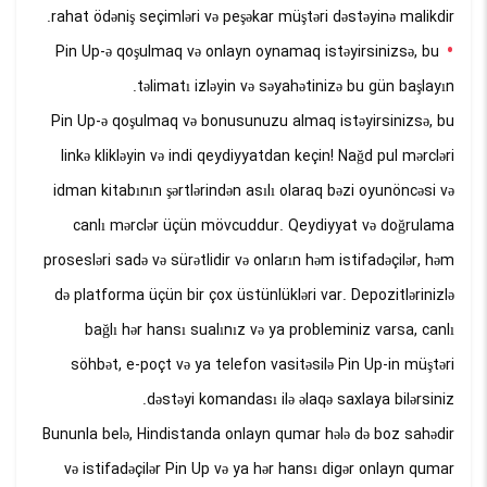
rahat ödəniş seçimləri və peşəkar müştəri dəstəyinə malikdir.
Pin Up-ə qoşulmaq və onlayn oynamaq istəyirsinizsə, bu
təlimatı izləyin və səyahətinizə bu gün başlayın.
Pin Up-ə qoşulmaq və bonusunuzu almaq istəyirsinizsə, bu
linkə klikləyin və indi qeydiyyatdan keçin! Nağd pul mərcləri
idman kitabının şərtlərindən asılı olaraq bəzi oyunöncəsi və
canlı mərclər üçün mövcuddur. Qeydiyyat və doğrulama
prosesləri sadə və sürətlidir və onların həm istifadəçilər, həm
də platforma üçün bir çox üstünlükləri var. Depozitlərinizlə
bağlı hər hansı sualınız və ya probleminiz varsa, canlı
söhbət, e-poçt və ya telefon vasitəsilə Pin Up-in müştəri
dəstəyi komandası ilə əlaqə saxlaya bilərsiniz.
Bununla belə, Hindistanda onlayn qumar hələ də boz sahədir
və istifadəçilər Pin Up və ya hər hansı digər onlayn qumar