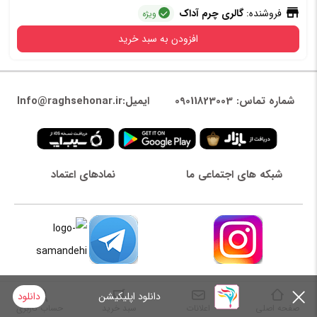
فروشنده:
گالری چرم آداک
ویژه
افزودن به سبد خرید
شماره تماس: 09011823003
ایمیل:Info@raghsehonar.ir
شبکه های اجتماعی ما
نمادهای اعتماد
دانلود اپلیکیشن
دانلود
صفحه اصلی
اعلانات
سبد خرید
حساب کاربری