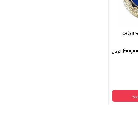
 و رزین
600,0
تومان
رید