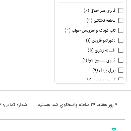
محصولات سنگی
گالری هنر خلاق
(6)
شمع سازی
عاطفه تختائی
(4)
شیشه و بلور
تاب کودک و سرویس خواب
(4)
نقاشی روی شیشه
محصولات چوبی
دکوراتیو قزوین
(1)
حصیربافی
افسانه زهری
(5)
خاتم کاری
گالری تسبیح لاوا
(1)
سایر محصولات چوبی
پرپل پرتال
(9)
سوخت نگاری
گالری_پردیس
(1)
کار روی استخوان
گالری چرم آداک
(7)
منبت کاری
صنایع دستی پارادیس
(3)
۷ روز هفته، ۲۴ ساعته پاسخگوی شما هستیم.
شماره تماس: 09011823003
نگارگری چوب
diamond
(38)
محصولات رزین
پارس گلد
(1)
محصولات فلزی
رقص هنر
(23)