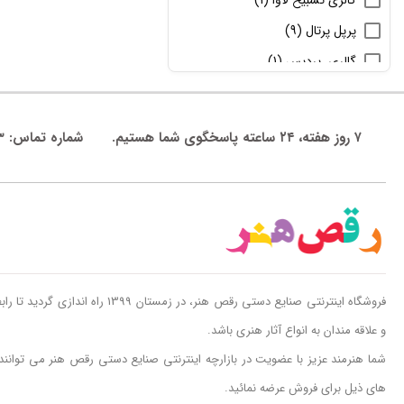
سایر محصولات چوبی
پرپل پرتال
(9)
سوخت نگاری
گالری_پردیس
(1)
کار روی استخوان
گالری چرم آداک
(7)
منبت کاری
صنایع دستی پارادیس
(3)
۷ روز هفته، ۲۴ ساعته پاسخگوی شما هستیم.
شماره تماس: 09011823003
نگارگری چوب
diamond
(38)
محصولات رزین
پارس گلد
(1)
محصولات فلزی
رقص هنر
(23)
فیروزه کوب
رقص هنر
(1)
قلم زنی
مسی
فروشگاه اینترنتی صنایع دستی رقص هنر، در ز
ملیله کاری
و علاقه مندان به انواع آثار هنری باشد.
مینا کاری
شما هنرمند عزیز با عضویت در بازارچه اینترنتی صنایع دستی رقص هنر می توانن
نقره کاری
های ذیل برای فروش عرضه نمائید.
نگارگری