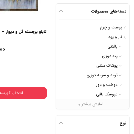
دسته‌های محصولات
پوست و چرم
تابلو برجسته گل و دیوار –
تار و پود
بافتنی
000
پته دوزی
پوشاک سنتی
ترمه و سرمه دوزی
دوخت و دوز
انتخاب گزینه‌ه
عروسک بافی
قلمکاری پارچه
نمایش بیشتر
گلیم و جاجیم
قاب
محصولات نمدی
نوع
دارد
ندارد
خطاطی و نقاشی