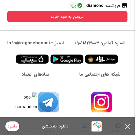
فروشنده:
diamond
ویژه
افزودن به سبد خرید
شماره تماس: 09011823003
ایمیل:Info@raghsehonar.ir
شبکه های اجتماعی ما
نمادهای اعتماد
دانلود اپلیکیشن
دانلود
صفحه اصلی
اعلانات
سبد خرید
حساب کاربری