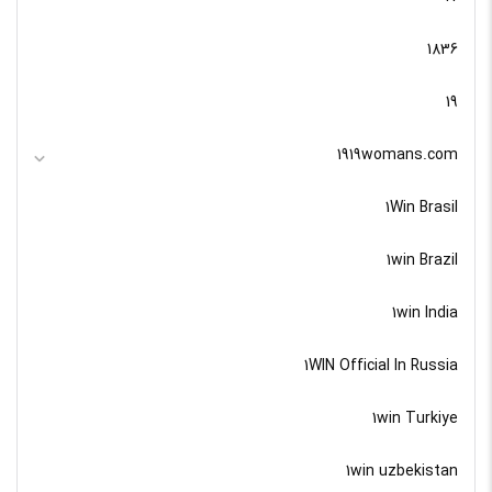
1836
19
1919womans.com
1Win Brasil
1win Brazil
1win India
1WIN Official In Russia
1win Turkiye
1win uzbekistan