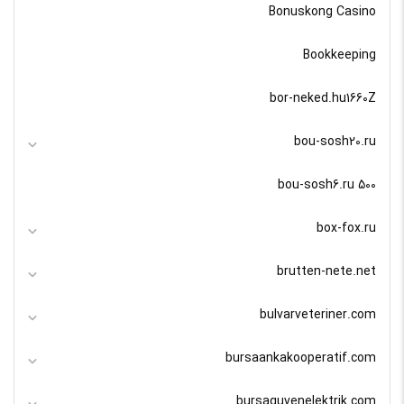
Bonuskong Casino
Bookkeeping
bor-neked.hu1660Z
bou-sosh20.ru
bou-sosh6.ru 500
box-fox.ru
brutten-nete.net
bulvarveteriner.com
bursaankakooperatif.com
bursaguvenelektrik.com