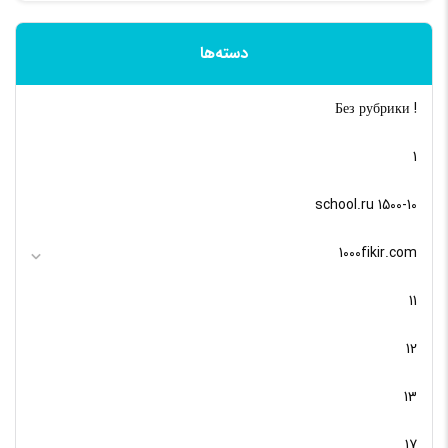
دسته‌ها
! Без рубрики
1
10-school.ru 1500
1000fikir.com
11
12
13
17