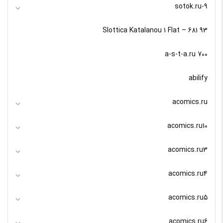
9-sotok.ru
93 Slottica Katalanou 1 Flat – 681
a-s-t-a.ru 700
abilify
acomics.ru
acomics.ru10
acomics.ru3
acomics.ru4
acomics.ru5
acomics.ru6