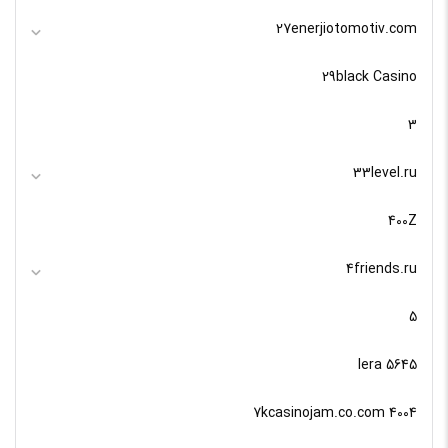
27enerjiotomotiv.com
29black Casino
3
33level.ru
400Z
4friends.ru
5
5645 lera
7kcasinojam.co.com 4004