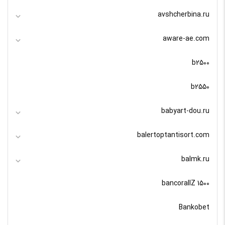
avshcherbina.ru
aware-ae.com
b2500
b2550
babyart-dou.ru
balertoptantisort.com
balmk.ru
bancorallZ 1500
Bankobet