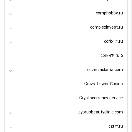
comphobby.ru
complexinvest.ru
cork-24.ru
cork-24.ru 5
cozerilaclama.com
Crazy Tower Сasino
Cryptocurrency service
cyprusbeautyclinic.com
cz43.ru