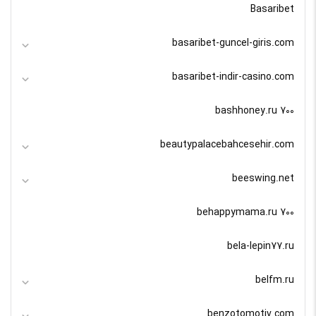
Basaribet
basaribet-guncel-giris.com
basaribet-indir-casino.com
bashhoney.ru 700
beautypalacebahcesehir.com
beeswing.net
behappymama.ru 700
bela-lepin77.ru
belfm.ru
benzotomotiv.com