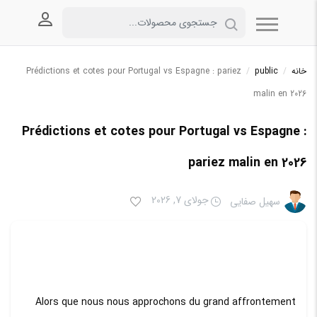
ورود به
خانه
/
public
/
Prédictions et cotes pour Portugal vs Espagne : pariez
malin en 2026
Prédictions et cotes pour Portugal vs Espagne :
pariez malin en 2026
جولای 7, 2026
سهیل صفایی
Alors que nous nous approchons du grand affrontement