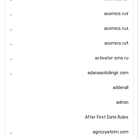
acomics.ru7
acomics.ru8
acomics.ru9
activator-sms.ru
adanaacilcilingir.com
adderall
admin
After First Date Rules
agricoyatirim.com