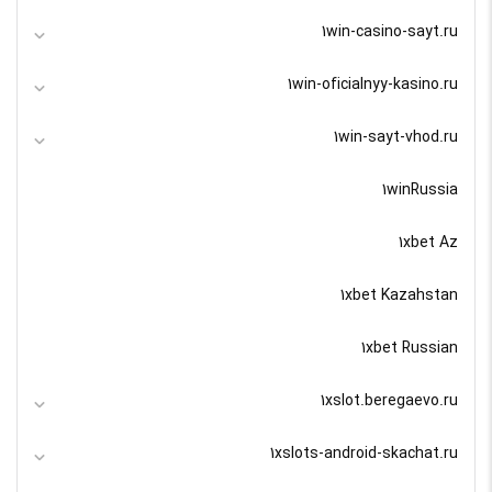
1win-casino-sayt.ru
1win-oficialnyy-kasino.ru
1win-sayt-vhod.ru
1winRussia
1xbet Az
1xbet Kazahstan
1xbet Russian
1xslot.beregaevo.ru
1xslots-android-skachat.ru