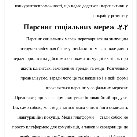
конкурентоспроможності, що надає додаткові перспективи у
покраїну розвитку.
2.2. Парсинг соціальних мереж
Парсинг соціальних мереж перетворився на значущим
інструменталієм для бізнесу, оскільки ці мережі вже давно
пераетворилися на дійсними основами значущої вказівок про
якість клієнтські захоплення, тренди та емції. Розгляньмо
проаналізуємо, заради чого це так важливо і в якій формі
проявляється парсинг у соціальних мережах.
Представте, що ваша фірма випускає інноваційний продукт.
Ви, само собою, хочете дізнатися, яким чином його осмислять
інавгураційні покупці. Медіа платформи — стали собою не
просто платформою для комунікації, а також й середовище, де
особи виявляють свої погляди, висвітлюють речі і бренди.