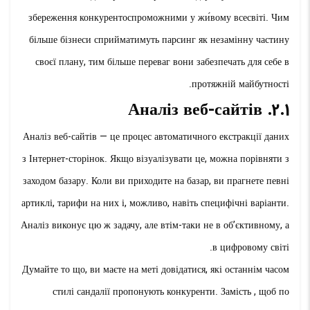
збереження конкурентоспроможними у жи́вому всесвіті. Чим
більше бізнеси сприйматимуть парсинг як незамінну частину
своєї плану, тим більше переваг вони забезпечать для себе в
протяжній майбутності.
2.1. Аналіз веб-сайтів
Аналіз веб-сайтів — це процес автоматичного екстракції даних
з Інтернет-сторінок. Якщо візуалізувати це, можна порівняти з
заходом базару. Коли ви приходите на базар, ви прагнете певні
артиклі, тарифи на них і, можливо, навіть специфічні варіанти.
Аналіз виконує цю ж задачу, але втім-таки не в об’єктивному, а
в цифровому світі.
Думайте то що, ви маєте на меті довідатися, які останнім часом
стилі сандалії пропонують конкуренти. Замість , щоб по