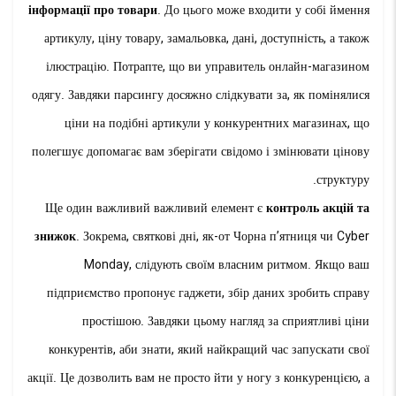
інформації про товари
. До цього може входити у собі ймення
артикулу, ціну товару, замальовка, дані, доступність, а також
ілюстрацію. Потрапте, що ви управитель онлайн-магазином
одягу. Завдяки парсингу досяжно слідкувати за, як помінялися
ціни на подібні артикули у конкурентних магазинах, що
полегшує допомагає вам зберігати свідомо і змінювати цінову
структуру.
Ще один важливий важливий елемент є
контроль акцій та
знижок
. Зокрема, святкові дні, як-от Чорна п’ятниця чи Cyber
Monday, слідують своїм власним ритмом. Якщо ваш
підприємство пропонує гаджети, збір даних зробить справу
простішою. Завдяки цьому нагляд за сприятливі ціни
конкурентів, аби знати, який найкращий час запускати свої
акції. Це дозволить вам не просто йти у ногу з конкуренцією, а