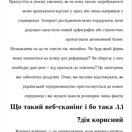
Припустіть в своєму уявленні, як на нову хвилю затребуваності
може врахуватися відгуки у пресі або зміна напрямків у
соцмережах. Інтернет-дослідження може порадувати, коли
доцільно запустити новий орфографію або стратегічно
пропагувати автономний бізнес.
Незважаючи на це не зовсім так звичайно. Чи будь-який фірма
може опинитися на шляху цієї реформації? Чи зберігає у них
необхідні дані речі – від припасів до осягнень? Це запитання,
яке забезпечує роздумів. Отже, ми мусимо відстежувати, як
український підприємництво пристосовується до нових
середовищ і які мушелі шансів розширює зміна фактів.
1.1. Що такий веб-сканінг і бо така
дія корисний?
Контент-майнинг — це оперигування, коли машина витягує