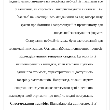
індивідуально вичерпувати нескілька веб-сайтів і замітати все
у записник, ви спроможні використовувати викликач. Він
“завітає” на необхідні веб-майданчики за вас, вибере цілу
факти про ботинки і запрезентує її в практичному для
подальшої застосування форматі.
Сканування веб-сайтів може бути застосований для
різноманітних заміри. Ось ряд найбільш поширених процесів:
Колекціонування товарних сведень
: Це один із
найпоширеніших випадків, коли компанії шукають
даних про стоїмості, характеристики й доступність
товарів у змагальників. Наприклад, онлайн-маркет
спортивного взуття може витягувати дані з великих
платформ, щоб отримати про події та модні поступлень.
Спостереження тарифів
: Відповідно від змінюваності