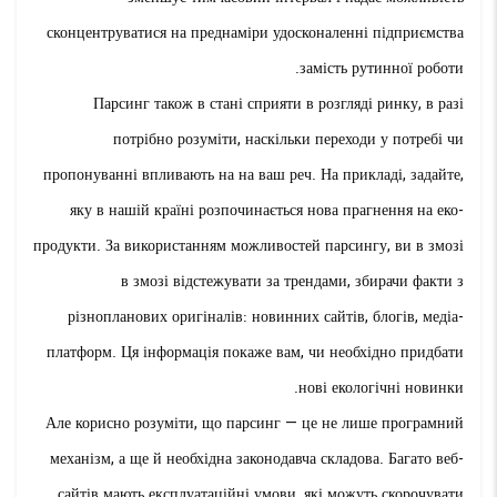
сконцентруватися на преднаміри удосконаленні підприємства
замість рутинної роботи.
Парсинг також в стані сприяти в розгляді ринку, в разі
потрібно розуміти, наскільки переходи у потребі чи
пропонуванні впливають на на ваш реч. На прикладі, задайте,
яку в нашій країні розпочинається нова прагнення на еко-
продукти. За використанням можливостей парсингу, ви в змозі
в змозі відстежувати за трендами, збирачи факти з
різнопланових оригіналів: новинних сайтів, блогів, медіа-
платформ. Ця інформація покаже вам, чи необхідно придбати
нові екологічні новинки.
Але корисно розуміти, що парсинг — це не лише програмний
механізм, а ще й необхідна законодавча складова. Багато веб-
сайтів мають експлуатаційні умови, які можуть скорочувати