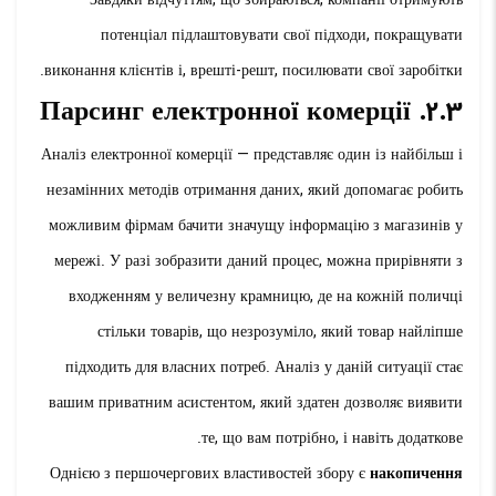
потенціал підлаштовувати свої підходи, покращувати
виконання клієнтів і, врешті-решт, посилювати свої заробітки.
2.3. Парсинг електронної комерції
Аналіз електронної комерції — представляє один із найбільш і
незамінних методів отримання даних, який допомагає робить
можливим фірмам бачити значущу інформацію з магазинів у
мережі. У разі зобразити даний процес, можна прирівняти з
входженням у величезну крамницю, де на кожній поличці
стільки товарів, що незрозуміло, який товар найліпше
підходить для власних потреб. Аналіз у даній ситуації стає
вашим приватним асистентом, який здатен дозволяє виявити
те, що вам потрібно, і навіть додаткове.
Однією з першочергових властивостей збору є
накопичення