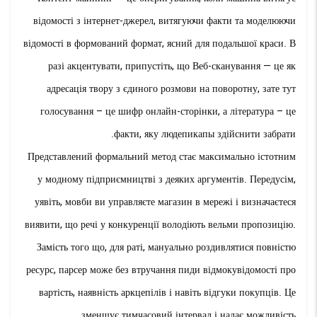
відомості з інтернет-джерел, витягуючи факти та моделюючи
відомості в формований формат, ясний для подальшої краси. В
разі акцентувати, припустіть, що Веб-сканування — це як
адресація твору з єдиного розмови на поворотну, зате тут
голосування – це шифр онлайн-сторінки, а література – це
факти, яку людепикапы здійснити забрати.
Представлений формальний метод стає максимально істотним
у модному підприємництві з деяких аргументів. Передусім,
уявіть, мовби ви управляєте магазин в мережі і визначаєтеся
виявити, що речі у конкуренції володіють вельми пропозицію.
Замість того що, для раті, мануально роздивлятися повністю
ресурс, парсер може без втручання пиди відмокувідомості про
вартість, наявність аркцепілів і навіть відгуки покупців. Це
зменшує тимчасовий інтервал і надає можливість