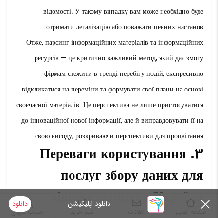
відомості. У такому випадку вам може необхідно буде
отримати легалізацію або поважати певних настанов.
Отже, парсинг інформаційних матеріалів та інформаційних
ресурсів — це критично важливий метод, який дає змогу
фірмам стежити в тренді перебігу подій, експресивно
відкликатися на переміни та формувати свої плани на основі
своєчасної матеріалів. Це перспектива не лише пристосуватися
до інноваційної нової інформації, але й виправдовувати її на
свою вигоду, розкриваючи перспективи для процвітання.
3. Переваги користування
послуг збору даних для
підприємництва України
دانلود اپلیکیشن
دانلود
صفحه اصلی
اعلانات
سبد خرید
حساب کاربری
Використання інформаційних послуг приводить до бізнесам в