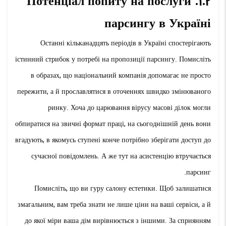
1.2. Потенціал попиту на послуги
парсингу в Україні
Останні кільканадцять періодів в Україні спостерігають
істинний стрибок у потребі на пропозиції парсингу. Помисліть
в образах, що національний компанія допомагає не просто
пережити, а й прославлятися в оточеннях швидко змінюваного
ринку. Хоча до царювання вірусу масові ділок могли
обпиратися на звичні формат праці, на сьогоднішній день вони
вгадують, в якомусь ступені конче потрібно зберігати доступ до
сучасної повідомлень. А же тут на асистенцію втручається
парсинг.
Помисліть, що ви гуру салону естетики. Щоб залишатися
змагальним, вам треба знати не лише ціни на ваші сервіси, а й
до якої міри ваша дім вирівнюється з іншими. За сприянням