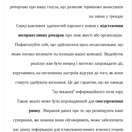
репортажі про вашу галузь, що дозволяє терміново анонсувати
на зміни у трендах.
Серед важливих здатностей парсингу новин є
відстеження
несприятливих ремарок
про знак якості або організацію.
Пофантазуйте собі, що здійснилося щось незаплановане, що
може погано впливати на позицію вашої компанії. Видобуток
реалізує вам бути вперед і миттєво запровадити дії,
втручаючись на негативних настроїв відгуки до того, як вони
стануть здобувати визнання. Це дає гарантію, що ви завжди
“на чекання” інформаційного поля зору.
Також аналіз може бути впроваджений для
спостереження
ринку
. Збирання даних про те, що розміщують ваші
суперники, які новини вони обговорюють, може забезпечити
вас цінну інформацію для планування ваших власних планів