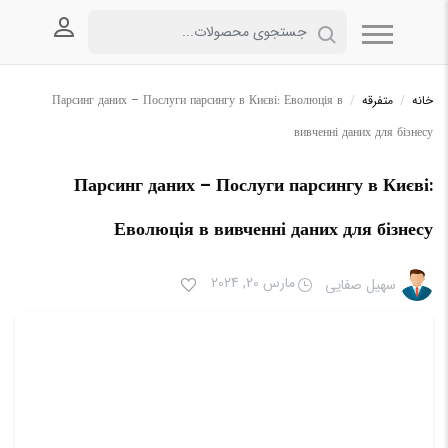
ورود به
خانه
/
متفرقه
/
Парсинг даних – Послуги парсингу в Києві: Еволюція в
вивченні даних для бізнесу
Парсинг даних – Послуги парсингу в Києві:
Еволюція в вивченні даних для бізнесу
مارس 20, 2024
سهیل صفایی