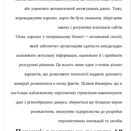
або ущемляти автоматичний витягування даних. Тому,
впроваджуючи парсинг, варто би бути уважним, зберігаючи
закону і розуміючи власників сайтів.
Отже, парсинг у теперішньому бізнесі — впливовий спосіб,
який забезпечує організаціям здатність невідкладно
засвоювати актуальну інформацію, оцінювати її і приймати
розсудливі рішення. Це всього лише один з-поміж різних
варіантів, що дозволяють технології надають допомогу
комерції розвиватися в епоху фактів. Цілком ймовірно, що в
настільки наближеному перспективі стремління накопичувати
дані з різнообразних джерел, обернеться ще більшою мірою
релевантним, змушуючи підприємства до розробки
перспективних інновацій та засобів.