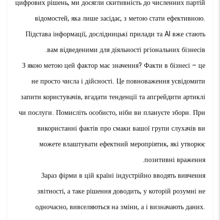
цифрових рішень, ми досягли скитивність до численних партій
відомостей, яка лише засідає, з метою стати ефективною.
Підстава інформації, дослідницькі прилади та AI вже стають
вам відведеними для діяльності ргіональних бізнесів.
З якою метою цей фактор має значення? Факти в бізнесі – це
не просто числа і дійсності. Це повноваження усвідомити
запити користувачів, вгадати тенденції та апгрейдити артиклі
чи послуги. Помисліть особисто, ніби ви плануєте збори. При
використанні фактів про смаки вашої групи слухачів ви
можете влаштувати ефектний меропріятик, які утворює
позитивні враження.
Зараз фірми в цій країні індустрійно вводять вивчення
звітності, а таке рішення доводить, у которій розумні не
одночасно, вивселяються на зміни, а і визначають даних.