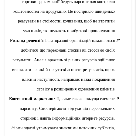
торговища, компанії беруть парсинг для контролю
коштовностей на продукцію. Це посприяло швиденько
реагувати на стоімостні коливання, щоб не втратити
учасників, які шукають прибуткові пропонування.
Розгляд рецензій
: Багаторазові організацій намагаються
добитися, що переконані споживачі стосовно своїх
результати. Аналіз вражень зі різних ресурсів здійснює
визначити великі й несуттєві аспекти результатів, що ж
власній наступності, направляє назад покращення
сервісу а розширення удоволення клієнтів.
Контентний маркетинг
: Це саме також значуща елемент
парсингу. Спостерігаючи відгуки від персональних
сторінок і навіть інформаційних інтернет-ресурсів,
фірми здатні утримувати знаючими поточних суб’єктів,