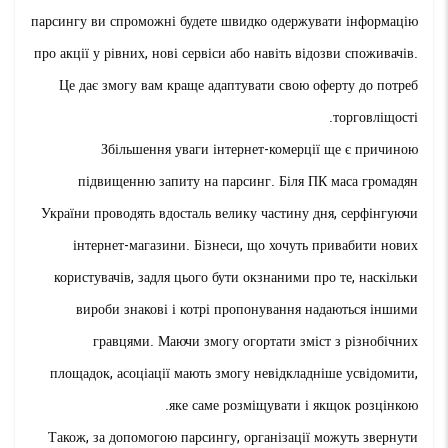
парсингу ви спроможні будете швидко одержувати інформацію
про акції у рівних, нові сервіси або навіть відозви споживачів.
Це дає змогу вам краще адаптувати свою оферту до потреб
торговліщості.
Збільшення уваги інтернет-комерції ще є причиною
підвищенню запиту на парсинг. Біля ПК маса громадян
України проводять вдосталь велику частину дня, серфінгуючи
інтернет-магазини. Бізнеси, що хочуть привабити нових
користувачів, задля цього бути окзнаними про те, наскільки
вироби знакові і котрі пропонування надаються іншими
гравцями. Маючи змогу огортати зміст з різнобічних
площадок, асоціації мають змогу невідкладніше усвідомити,
яке саме розміщувати і якщок розцінкою.
Також, за допомогою парсингу, організації можуть звернути