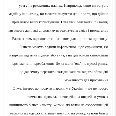
увагу на рекламних планах. Наприклад, якщо ви готуєте
медійну ініціативу, ви можете вилучати дані про те, що дійсно
приваблює вашу користувачів. Ставлячи релевантні питання,
ви знаєте дані, які сприятимуть реалізувати зміст і пропаганду.
Разом з тим, парсинг стає значимим для оцінки та прогнозу.
Бізнеси можуть задіяти інформацію, щоб сприйняти, які
напрями йдуть на підйом або вниз, і на цій основі створювати
перспективні передбачення. Це як мати “око” на пульсі ринку,
що дає змогу пережити складні часи та задіяти обгощані
можливості для просування.
Отже, інтерес до послуги парсингу в Україні — це не просто
тимчасова примха, а непереборна потреба в умовах
нинішнього бізнес-клімату. Фірми, які взяли на озброєння цей
технологію, одержують вищу позицію на ринку, стаючи більш