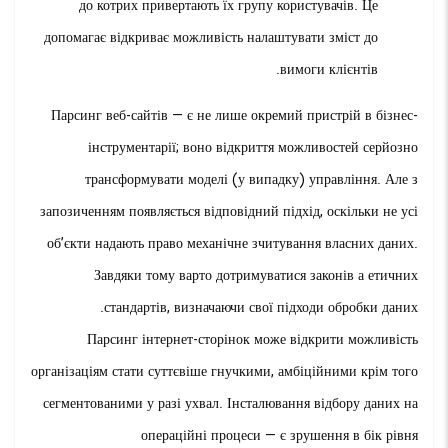
до котрих привертають їх групу користувачів. Це
допомагає відкриває можливість налаштувати зміст до
вимоги клієнтів.
Парсинг веб-сайтів — є не лише окремий пристрій в бізнес-
інструментарії; воно відкриття можливостей серйозно
трансформувати моделі (у випадку) управління. Але з
запозиченням появляється відповідний підхід, оскільки не усі
об’єкти надають право механічне зчитування власних даних.
Завдяки тому варто дотримуватися законів а етичних
стандартів, визначаючи свої підходи обробки даних.
Парсинг інтернет-сторінок може відкрити можливість
організаціям стати суттєвіше гнучкими, амбіційними крім того
сегментованими у разі ухвал. Інсталювання відбору даних на
операційні процеси — є зрушення в бік рівня