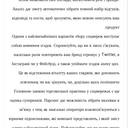
Аналіз дає змогу автоматично зібрати повний набір відгуків,
відповіді та пости, щоб зрозуміти, якою мовою описують ваш
продукт.
Одним з найзвичайніших варіантів збору соцмереж виступає
собою вивчення згадок. Спроектуйте, що ви в змозі з’ясувати,
наскільки разів повторюють ваш бренд отримує у Twitter, в
Інстаграмі чи у Фейсбуці, а також упіймати згадок ахену цих.
Це як відстеження віталтту ваших глядачів, яке доповнить
осягнення, чи вас цінують, чи, доцільно щось поліпшити.
Головною ланкою торговельної практики у соцмережах є ще
оцінка суперників. Парсинг дає можливість зібрати вказівки в
зв’язку з тим, як змагальні оператори взаємозв’язуються з
вірними підписниками, які компанії представлють, і який зміст
кличе найзначніший рідок. Пофантазуйте, що ви маєте змогу