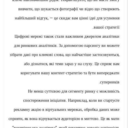
вивчити, що шукається фотографії чи відео що створюють
найбільший відгук, — це скидає вам цінні ідеї для усунення
вашої стратегії.
Цифрові мережі також стали важливим джерелом аналітики
для ринкових аналітиків. За допомогою парсингу ви можете
зібрати дані про ключові слова, що найчастіше застосовуються,
або дізнатися, які теми зараз у на слуху. Це сприяє вам
коригувати вашу контент-стратегію та бути випереджати
суперників.
Не менш суттєвою для сегменту ринку є можливість
спостереження ініціатив. Наприклад, коли ви стартуєте
рекламну акцію в віртуальних мережах, обробка даних може
сприяти, як вона відчувається аудиторією в миттєво. Це як мати
“внутрішнього аналітика”, який регулярно доволіє успішність