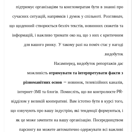
підтримує організаціям та конгломератам бути в знанні про
сучасних ситуацій, напрямків і думок у спільноті. Розгляньте,
що щоденний створюється безліч текстів, новинних сюжетів та
інформацій, і важливо тримати око на, що з них є критичним
для вашого ринку. У такому разі на поміч стає у нагоді
видобуток.
Насамперед, видобуток репортажів дає
можливість
отримувати та інтерпретувати факти з
різноманітних основ
— новинок, телевізійних каналів,
інтернет-ЗМІ та блогів. Помисліть, що ви контролюєте PR-
відділом у великій кооперативі. Вам істотно бути в курсі того,
що озвучують про вашу індустрію, які тенденції формуються, і
як це може зачепити на вашу організацію. Посередництвом
парсингу ви можете автоматично одержувати всі важливі