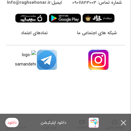
شماره تماس: 09011823003
ایمیل:Info@raghsehonar.ir
شبکه های اجتماعی ما
نمادهای اعتماد
دانلود اپلیکیشن
دانلود
صفحه اصلی
اعلانات
سبد خرید
حساب کاربری